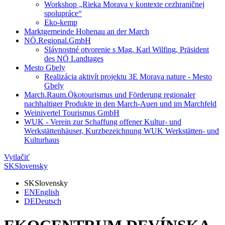
Workshop „Rieka Morava v kontexte cezhraničnej
spolupráce“
Eko-kemp
Marktgemeinde Hohenau an der March
NÖ.Regional.GmbH
Slávnostné otvorenie s Mag. Karl Wilfing, Präsident
des NÖ Landtages
Mesto Gbely
Realizácia aktivít projektu 3E Morava nature - Mesto
Gbely
March.Raum.Ökotourismus und Förderung regionaler
nachhaltiger Produkte in den March-Auen und im Marchfeld
Weinivertel Tourismus GmbH
WUK - Verein zur Schaffung offener Kultur- und
Werkstättenhäuser, Kurzbezeichnung WUK Werkstätten- und
Kulturhaus
Vytlačiť
SK
Slovensky
SK
Slovensky
EN
English
DE
Deutsch