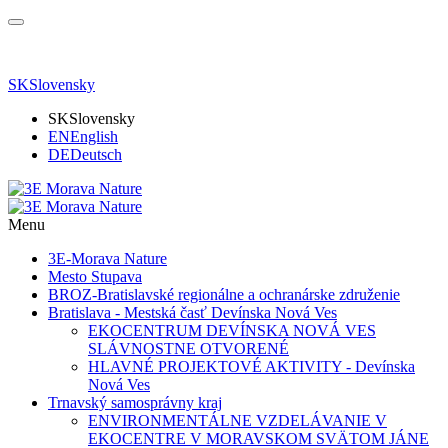
SK
Slovensky
SK
Slovensky
EN
English
DE
Deutsch
Menu
3E-Morava Nature
Mesto Stupava
BROZ-Bratislavské regionálne a ochranárske združenie
Bratislava - Mestská časť Devínska Nová Ves
EKOCENTRUM DEVÍNSKA NOVÁ VES
SLÁVNOSTNE OTVORENÉ
HLAVNÉ PROJEKTOVÉ AKTIVITY - Devínska
Nová Ves
Trnavský samosprávny kraj
ENVIRONMENTÁLNE VZDELÁVANIE V
EKOCENTRE V MORAVSKOM SVÄTOM JÁNE