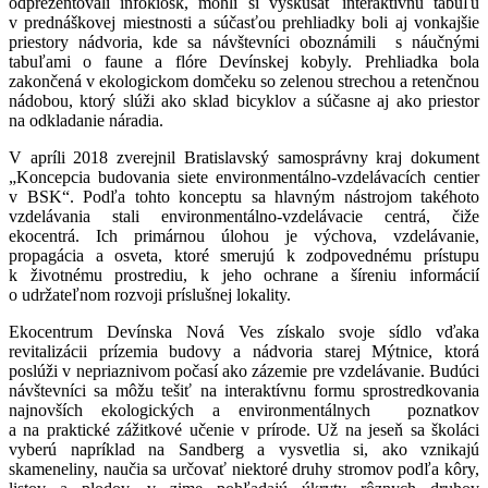
odprezentovali infokiosk, mohli si vyskúšať interaktívnu tabuľu
v prednáškovej miestnosti a súčasťou prehliadky boli aj vonkajšie
priestory nádvoria, kde sa návštevníci oboznámili s náučnými
tabuľami o faune a flóre Devínskej kobyly. Prehliadka bola
zakončená v ekologickom domčeku so zelenou strechou a retenčnou
nádobou, ktorý slúži ako sklad bicyklov a súčasne aj ako priestor
na odkladanie náradia.
V apríli 2018 zverejnil Bratislavský samosprávny kraj dokument
„Koncepcia budovania siete environmentálno-vzdelávacích centier
v BSK“. Podľa tohto konceptu sa hlavným nástrojom takéhoto
vzdelávania stali environmentálno-vzdelávacie centrá, čiže
ekocentrá. Ich primárnou úlohou je výchova, vzdelávanie,
propagácia a osveta, ktoré smerujú k zodpovednému prístupu
k životnému prostrediu, k jeho ochrane a šíreniu informácií
o udržateľnom rozvoji príslušnej lokality.
Ekocentrum Devínska Nová Ves získalo svoje sídlo vďaka
revitalizácii prízemia budovy a nádvoria starej Mýtnice, ktorá
poslúži v nepriaznivom počasí ako zázemie pre vzdelávanie. Budúci
návštevníci sa môžu tešiť na interaktívnu formu sprostredkovania
najnovších ekologických a environmentálnych poznatkov
a na praktické zážitkové učenie v prírode. Už na jeseň sa školáci
vyberú napríklad na Sandberg a vysvetlia si, ako vznikajú
skameneliny, naučia sa určovať niektoré druhy stromov podľa kôry,