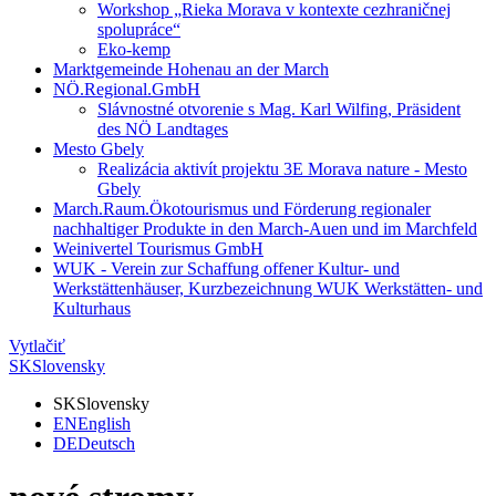
Workshop „Rieka Morava v kontexte cezhraničnej
spolupráce“
Eko-kemp
Marktgemeinde Hohenau an der March
NÖ.Regional.GmbH
Slávnostné otvorenie s Mag. Karl Wilfing, Präsident
des NÖ Landtages
Mesto Gbely
Realizácia aktivít projektu 3E Morava nature - Mesto
Gbely
March.Raum.Ökotourismus und Förderung regionaler
nachhaltiger Produkte in den March-Auen und im Marchfeld
Weinivertel Tourismus GmbH
WUK - Verein zur Schaffung offener Kultur- und
Werkstättenhäuser, Kurzbezeichnung WUK Werkstätten- und
Kulturhaus
Vytlačiť
SK
Slovensky
SK
Slovensky
EN
English
DE
Deutsch