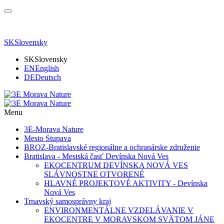
SK
Slovensky
SK
Slovensky
EN
English
DE
Deutsch
Menu
3E-Morava Nature
Mesto Stupava
BROZ-Bratislavské regionálne a ochranárske združenie
Bratislava - Mestská časť Devínska Nová Ves
EKOCENTRUM DEVÍNSKA NOVÁ VES
SLÁVNOSTNE OTVORENÉ
HLAVNÉ PROJEKTOVÉ AKTIVITY - Devínska
Nová Ves
Trnavský samosprávny kraj
ENVIRONMENTÁLNE VZDELÁVANIE V
EKOCENTRE V MORAVSKOM SVÄTOM JÁNE