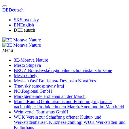
DE
Deutsch
SK
Slovensky
EN
English
DE
Deutsch
Menu
3E-Morava Nature
Mesto Stupava
BROZ-Bratislavské regionálne ochranárske združenie
Mesto Gbely
Mestská časť Bratislava- Devínska Nová Ves
Trnavský samosprávny kraj
NÖ.Regional.GmbH
Marktgemeinde Hohenau an der March
March.Raum.Ökotourismus und Förderung regionaler
nachhaltiger Produkte in den March-Auen und im Marchfeld
Weinivertel Tourismus GmbH
WUK Verein zur Schaffung offener Kultur- und
Werkstättenhäuser, Kurznezeichnung: WUK Werkstätten-und
Kulturhaus